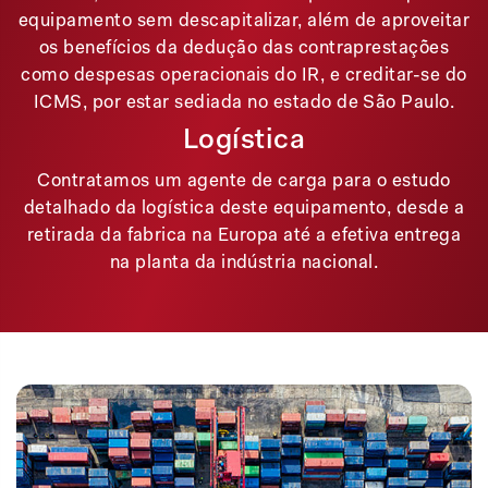
equipamento sem descapitalizar, além de aproveitar
os benefícios da dedução das contraprestações
como despesas operacionais do IR, e creditar-se do
ICMS, por estar sediada no estado de São Paulo.
Logística
Contratamos um agente de carga para o estudo
detalhado da logística deste equipamento, desde a
retirada da fabrica na Europa até a efetiva entrega
na planta da indústria nacional.
Outros cases de sucesso